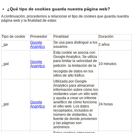
¿Qué tipo de cookies guarda nuestra página web?
A continuación, procedemos a relacionar el tipo de cookies que guarda nuestra
página web y la finalidad de estas:
Tipo de cookie
Proveedor
Finalidad
Duración
Google
Se usa para distinguir a los
_ga
2 años
Analytics
usuarios.
Esta cookie se asocia con
Google Analytics. Se utiliza
para limitar la velocidad de
Google
_gat
10 minutos
petición  la limitación de la
Analytics
recogida de datos en los
sitios de alto tráfico.
Utilizada por Google
Analytics para almacenar
información sobre cómo los
visitantes usan un sitio web
y ayuda a crear un informe
Google
analítico de cómo funciona
_gid
24 horas
Analytics
el sitio web. Los datos
recopilados, incluidos el
número de visitantes, la
fuente de donde provienen
y las páginas son
anónimos
Estas cookies almacenan