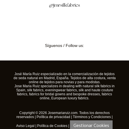
Síguenos / Follow us:
José María Ruiz especializado en la comercialización de tejidos
de seda natural en Madrid, España. Tejidos de alta costura, venta
online de tejidos para novias y para modistas.
Jose Maria Ruiz specializes in dealing with natural silk fabrics in
Spain, silk fabrics, eveningwear fabrics, silk and haute couture
fabrics, fabrics for bridal gowns and bespoke dresses, fabrics
online, European luxury fabrics.
Copyright © 2026 Josemariaruiz.com. Todos los derechos
reservados |
Política de privacidad
|
Términos y Condiciones
|
Gestionar Cookies
Aviso Legal
|
Política de Cookies
|